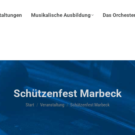
taltungen
Musikalische Ausbildung
Das Orcheste
Schützenfest Marbeck
Sie befinden sich hier:
Start
Veranstaltung
Schützenfest Marbeck