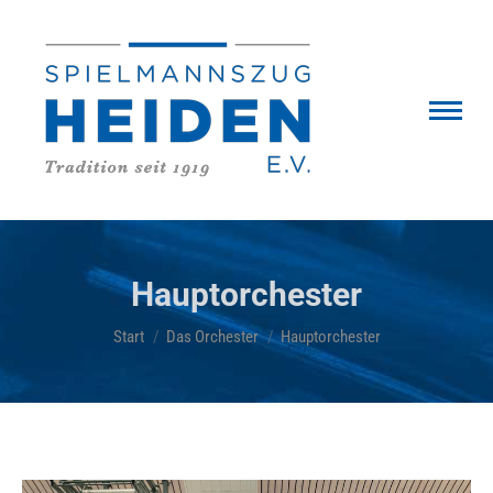
Hauptorchester
Sie befinden sich hier:
Start
Das Orchester
Hauptorchester