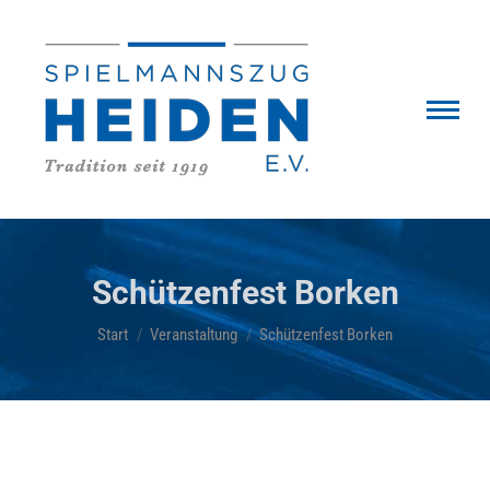
Schützenfest Borken
Sie befinden sich hier:
Start
Veranstaltung
Schützenfest Borken