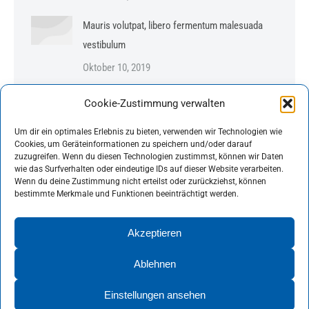
Mauris volutpat, libero fermentum malesuada
vestibulum
Oktober 10, 2019
Pellentesque – dignissim dui ac dolor convallis
Cookie-Zustimmung verwalten
Oktober 10, 2019
Um dir ein optimales Erlebnis zu bieten, verwenden wir Technologien wie
Cookies, um Geräteinformationen zu speichern und/oder darauf
Nulla lorem – tincidunt quis sem
zuzugreifen. Wenn du diesen Technologien zustimmst, können wir Daten
wie das Surfverhalten oder eindeutige IDs auf dieser Website verarbeiten.
Oktober 10, 2019
Wenn du deine Zustimmung nicht erteilst oder zurückziehst, können
bestimmte Merkmale und Funktionen beeinträchtigt werden.
Yoga & health
Oktober 3, 2019
Akzeptieren
Ablehnen
Einstellungen ansehen